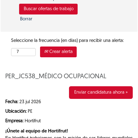
Borrar
Seleccione la frecuencia (en días) para recibir una alerta:
Crear alerta
PER_JC538_MÉDICO OCUPACIONAL
Enviar candidatura ahora »
Fecha:
23 jul 2026
Ubicación:
PE
Empresa:
Hortifrut
¡Únete al equipo de Hortifrut!
En Hortifrut trabajamos con la misión de ser líderes mundiales