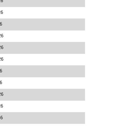
26
26
26
26
26
26
26
26
26
26
26