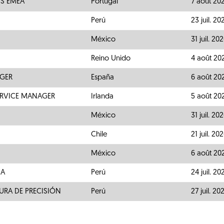
S EMEA
Portugal
7 août 20
Perú
23 juil. 20
México
31 juil. 20
Reino Unido
4 août 20
GER
España
6 août 20
RVICE MANAGER
Irlanda
5 août 20
México
31 juil. 20
Chile
21 juil. 20
México
6 août 20
CA
Perú
24 juil. 20
URA DE PRECISIÓN
Perú
27 juil. 20