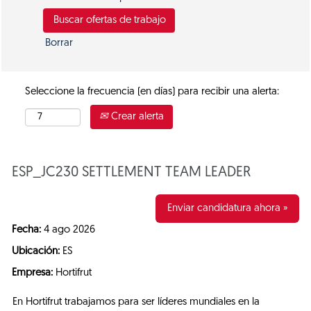
Borrar
Seleccione la frecuencia (en días) para recibir una alerta:
Crear alerta
ESP_JC230 SETTLEMENT TEAM LEADER
Enviar candidatura ahora »
Fecha:
4 ago 2026
Ubicación:
ES
Empresa:
Hortifrut
En Hortifrut trabajamos para ser líderes mundiales en la